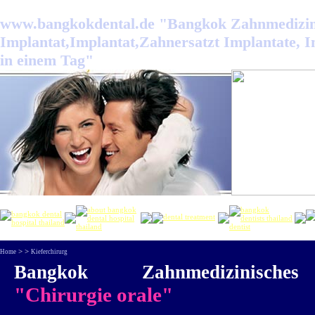
www.bangkokdental.de "Bangkok Zahnmedizini
Implantat,Implantat,Zahnersatzt Implantate, 
in einem Tag"
> >
Home
Kieferchirurg
Bangkok Zahnmedizinische
"Chirurgie orale"