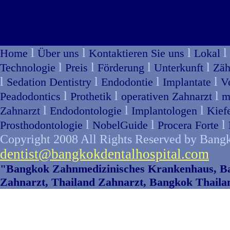
l
l
l
l
Home
Über uns
Kontaktieren Sie uns
Lokal
l
l
l
l
Technologie
Preis
Förderung
Unterkunft
Zäh
l
l
l
l
Sedation Dentistry
Endodontie
Implantate
V
l
l
l
Peadodontics
Prothetik
operativen Zahnarzt
m
l
l
l
Zahnarzt
Endodontologie
Implantologen
Kief
l
l
l
Prosthodontologie
NobelGuide
Procera Forte
Copyright 2008 All Rights Reserved by Bangko
dentist@bangkokdentalhospital.com
"Bangkok Zahnmedizinisches Krankenhaus, Ba
Zahnarzt, Thailand Zahnarzt, Bangkok Thaila